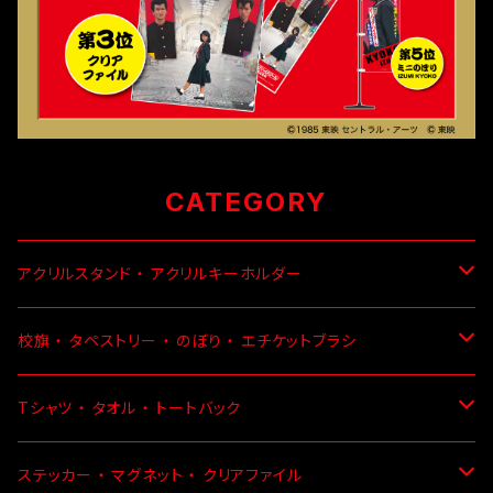
CATEGORY
アクリルスタンド ・ アクリルキーホルダー
アクリルスタンド
校旗 ・ タペストリー ・ のぼり ・ エチケットブラシ
アクリルキーホルダー
エチケットブラシ
Tシャツ ・ タオル ・ トートバック
のぼり
Tシャツ
ステッカー ・ マグネット ・ クリアファイル