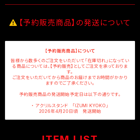
ミニのぼり
マフラータオル
ステッカー
【予約販売商品】の発送について
タペストリー
トートバック
マグネット
【予約販売商品】について
校旗
クリアファイル
皆様から数多くのご注文をいただいて「在庫切れ」になってい
る商品については、【予約販売】としてご注文を承っておりま
す。
ご注文をいただいてから商品のお届けまでお時間がかかり
ますのでご了承ください。
予約販売商品の発送開始予定日は以下の通りです。
・ アクリルスタンド 「IZUMI KYOKO」
2026年4月20日頃 発送開始
ITEM LIST