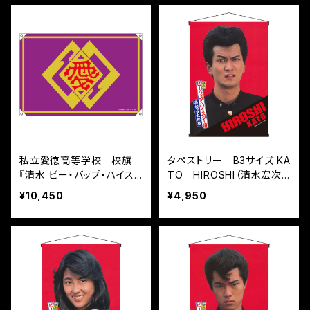
私立愛徳高等学校 校旗
タペストリー B3サイズ KA
『清水 ビー・バップ・ハイス
TO HIROSHI（清水宏次
クール 高校与太郎祭』
朗）『清水 ビー・バップ・ハイ
¥10,450
¥4,950
スクール 高校与太郎祭』